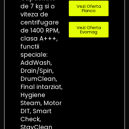
de 7 kg si o
Vezi Oferta
Flanco
viteza de
centrifugare
Vezi Oferta
de 1400 RPM,
Evomag
clasa A+++,
functii
speciale:
AddWash,
Drain/Spin,
DrumClean,
Final intarziat,
Hygiene
Steam, Motor
DIT, Smart
Check,
StayClean