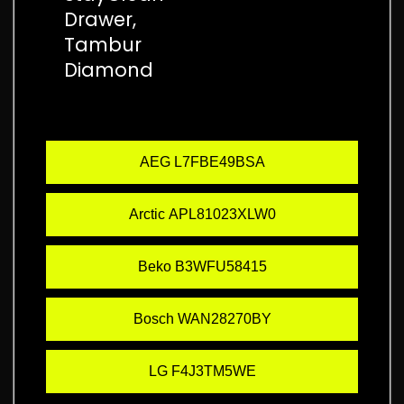
Drawer,
Tambur
Diamond
AEG L7FBE49BSA
Arctic APL81023XLW0
Beko B3WFU58415
Bosch WAN28270BY
LG F4J3TM5WE