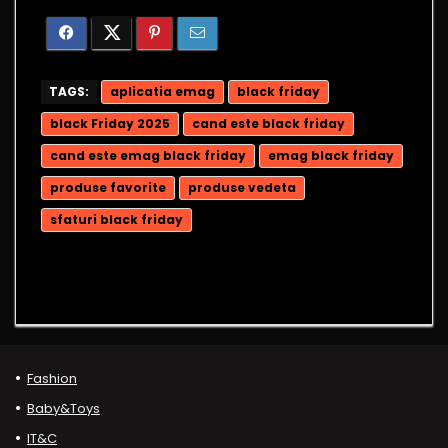
TAGS:
aplicatia emag
black friday
black Friday 2025
cand este black friday
cand este emag black friday
emag black friday
produse favorite
produse vedeta
sfaturi black friday
Fashion
Baby&Toys
IT&C